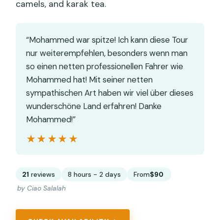
camels, and karak tea.
“Mohammed war spitze! Ich kann diese Tour
nur weiterempfehlen, besonders wenn man
so einen netten professionellen Fahrer wie
Mohammed hat! Mit seiner netten
sympathischen Art haben wir viel über dieses
wunderschöne Land erfahren! Danke
Mohammed!”
★★★★★
★★★★★
21
reviews
8 hours - 2 days
From
$90
by Ciao Salalah