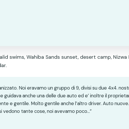
alid swims, Wahiba Sands sunset, desert camp, Nizwa F
ar.
nizzato. Noi eravamo un gruppo di 9, divisi su due 4x4. nost
uidava anche una delle due auto ed e’ inoltre il proprietari
e e gentile. Molto gentile anche l’altro driver. Auto nuove. 
a si vedono tante cose, noi avevamo poco…”