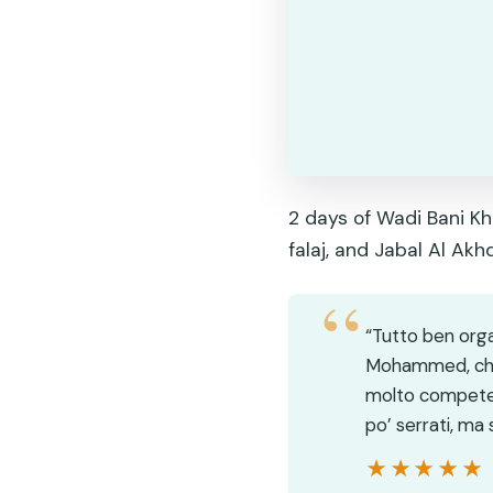
2 days of Wadi Bani Kh
falaj, and Jabal Al Akhd
“Tutto ben orga
Mohammed, che g
molto competent
po’ serrati, m
★★★★★
★★★★★