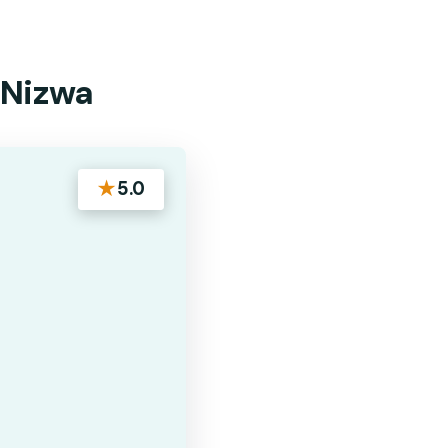
f Nizwa
★
5.0