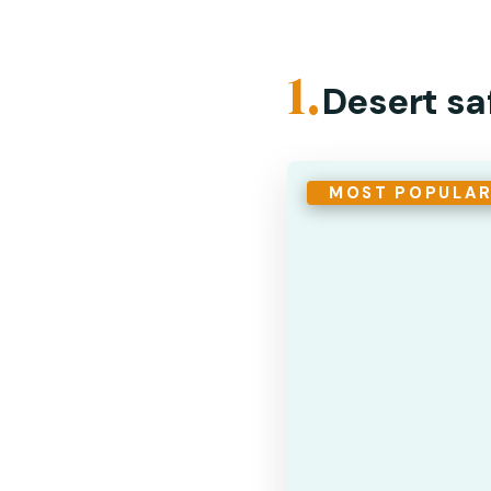
1.
Desert saf
MOST POPULA