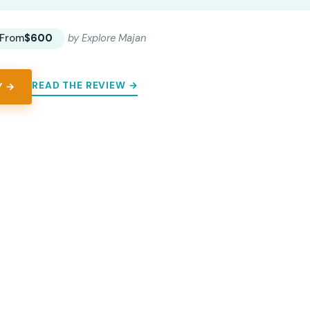
From
$600
by Explore Majan
READ THE REVIEW →
Y →